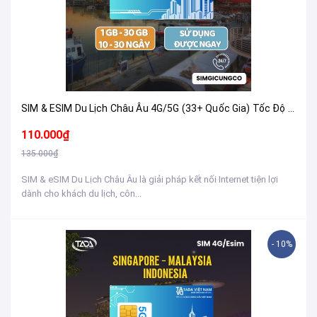
SIM & ESIM Du Lịch Châu Âu 4G/5G (33+ Quốc Gia) Tốc Độ Cao - Nhận Tại Việt Nam
110.000₫
135.000₫
SIM & eSIM Du Lịch Châu Âu là giải pháp kết nối Internet tiện lợi
dành cho khách du lịch, côn...
- 10%