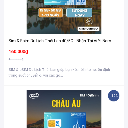
Sim & Esim Du Lịch Thái Lan 4G/5G - Nhận Tại Việt Nam
160.000₫
190.000₫
SIM & eSIM Du Lịch Thái Lan giúp bạn kết nối Internet ổn định
trong suốt chuyến đi với các gó...
- 19%