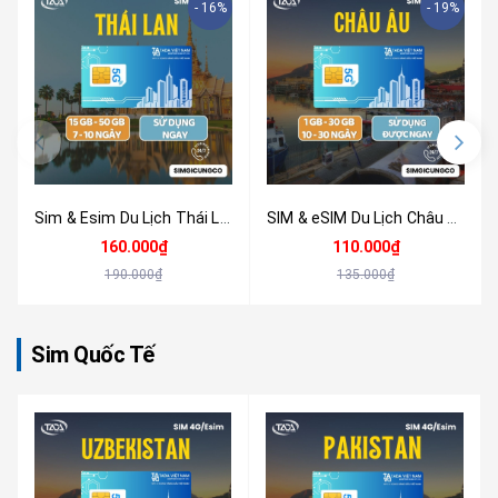
- 16%
- 19%
Sim & Esim Du Lịch Thái Lan 4G/5G - Nhận Tại Việt Nam
SIM & eSIM Du Lịch Châu Âu 4G/5G (33+ Quốc Gia) Tốc Độ Cao - Nhận Tại Việt Nam
160.000₫
110.000₫
190.000₫
135.000₫
Sim Quốc Tế