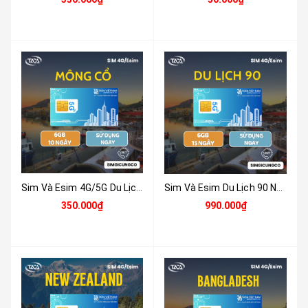
Sim Và Esim 4G/5G Du Lịch Mông Cổ ( Mongolia ) Tặng 6GB Tốc Độ Cao Sử Dụng Trong 10 Ngày - Nhận Tại Việt Nam
Sim Và Esim Du Lịch 90 Nước Tặng 6GB Tốc Độ Cao Sử Dụng Trong 15 Ngày - Nhận Tại Việt Nam
350.000₫
990.000₫