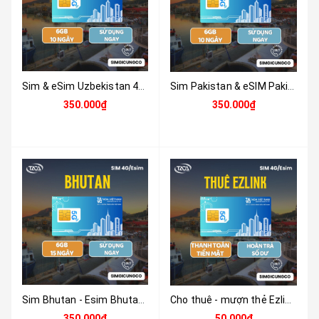
Sim & eSim Uzbekistan 4G/5G | Du Lịch, Công Tác | Nhận Tại Việt Nam
Sim Pakistan & eSIM Pakistan 4G/5G | Du Lịch & Công Tác | Nhận Tại Việt Nam
350.000₫
350.000₫
Sim Bhutan - Esim Bhutan - Sim Và Esim 4G , 5G Bhutan Tặng 6GB Tốc Độ Cao Sử Dụng Trong 10 Ngày - Nhận Tại Việt Nam
Cho thuê - mượn thẻ Ezlink nhận tại Việt Nam
350.000₫
50.000₫