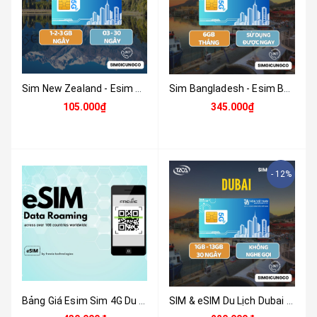
Sim New Zealand - Esim New Zealand - Sim Và Esim 4G , 5G New Zealand - Nhận Tại Việt Nam
Sim Bangladesh - Esim Bangladesh Và Esim 4G , 5G Bangladesh - Nhận Tại Việt Nam
105.000₫
345.000₫
- 12%
Bảng Giá Esim Sim 4G Du Lịch Ấn Độ 6GB - 8 Ngày - Nhận Tại Việt Nam
SIM & eSIM Du Lịch Dubai (UAE) 4G/5G - Nhận Tại Việt Nam