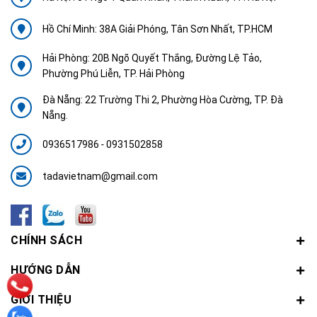
Hồ Chí Minh: 38A Giải Phóng, Tân Sơn Nhất, TP.HCM
Hải Phòng: 20B Ngõ Quyết Thắng, Đường Lệ Tảo,
Phường Phú Liễn, TP. Hải Phòng
Đà Nẵng: 22 Trường Thi 2, Phường Hòa Cường, TP. Đà
Nẵng.
0936517986
-
0931502858
tadavietnam@gmail.com
CHÍNH SÁCH
HƯỚNG DẪN
GIỚI THIỆU