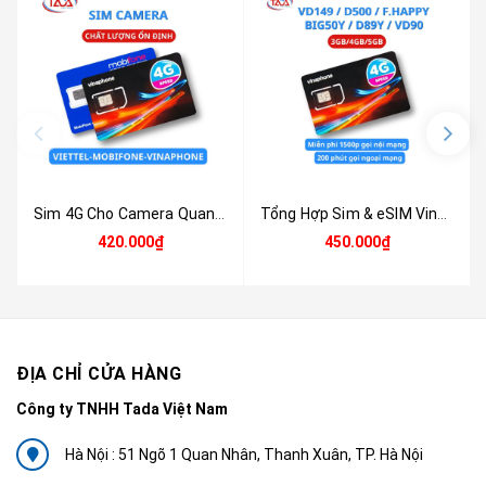
Sim 4G Cho Camera Quan Sát Trọn Gói 1 Năm – Data Ổn Định
Tổng Hợp Sim & eSIM Vinaphone HOT Nhất Trọn Gói 12 Tháng (3G/4G/5G)
420.000₫
450.000₫
ĐỊA CHỈ CỬA HÀNG
Công ty TNHH Tada Việt Nam
Hà Nội : 51 Ngõ 1 Quan Nhân, Thanh Xuân, TP. Hà Nội