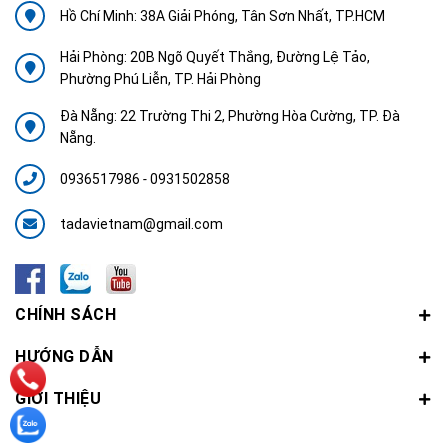
Hồ Chí Minh: 38A Giải Phóng, Tân Sơn Nhất, TP.HCM
Hải Phòng: 20B Ngõ Quyết Thắng, Đường Lệ Tảo,
Phường Phú Liễn, TP. Hải Phòng
Đà Nẵng: 22 Trường Thi 2, Phường Hòa Cường, TP. Đà
Nẵng.
0936517986
-
0931502858
tadavietnam@gmail.com
CHÍNH SÁCH
HƯỚNG DẪN
GIỚI THIỆU