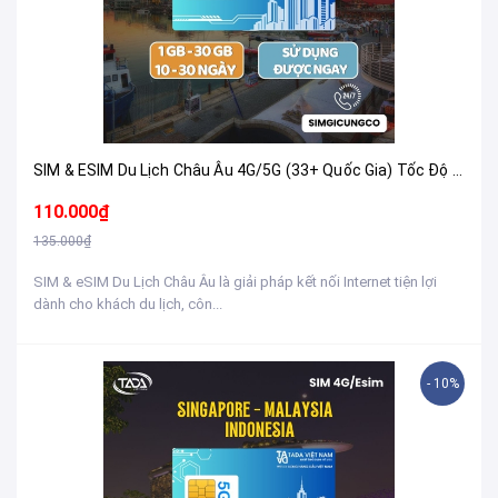
SIM & ESIM Du Lịch Châu Âu 4G/5G (33+ Quốc Gia) Tốc Độ Cao - Nhận Tại Việt Nam
110.000₫
135.000₫
SIM & eSIM Du Lịch Châu Âu là giải pháp kết nối Internet tiện lợi
dành cho khách du lịch, côn...
- 10%