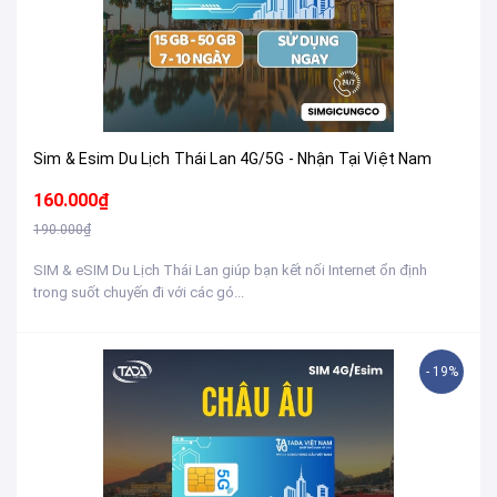
Sim & Esim Du Lịch Thái Lan 4G/5G - Nhận Tại Việt Nam
160.000₫
190.000₫
SIM & eSIM Du Lịch Thái Lan giúp bạn kết nối Internet ổn định
trong suốt chuyến đi với các gó...
- 19%