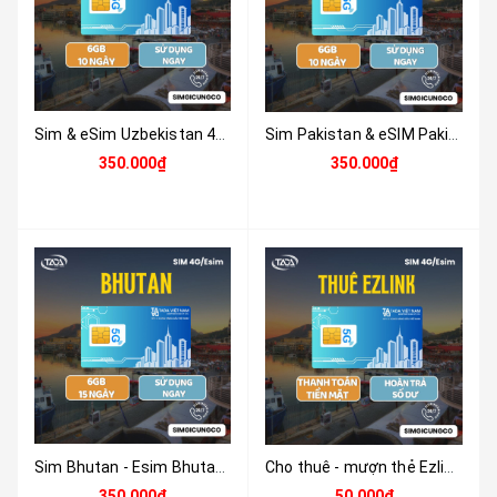
Sim & eSim Uzbekistan 4G/5G | Du Lịch, Công Tác | Nhận Tại Việt Nam
Sim Pakistan & eSIM Pakistan 4G/5G | Du Lịch & Công Tác | Nhận Tại Việt Nam
350.000₫
350.000₫
Sim Bhutan - Esim Bhutan - Sim Và Esim 4G , 5G Bhutan Tặng 6GB Tốc Độ Cao Sử Dụng Trong 10 Ngày - Nhận Tại Việt Nam
Cho thuê - mượn thẻ Ezlink nhận tại Việt Nam
350.000₫
50.000₫