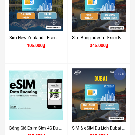
Sim New Zealand - Esim New Zealand - Sim Và Esim 4G , 5G New Zealand - Nhận Tại Việt Nam
Sim Bangladesh - Esim Bangladesh Và Esim 4G , 5G Bangladesh - Nhận Tại Việt Nam
105.000₫
345.000₫
- 12%
Bảng Giá Esim Sim 4G Du Lịch Ấn Độ 6GB - 8 Ngày - Nhận Tại Việt Nam
SIM & eSIM Du Lịch Dubai (UAE) 4G/5G - Nhận Tại Việt Nam