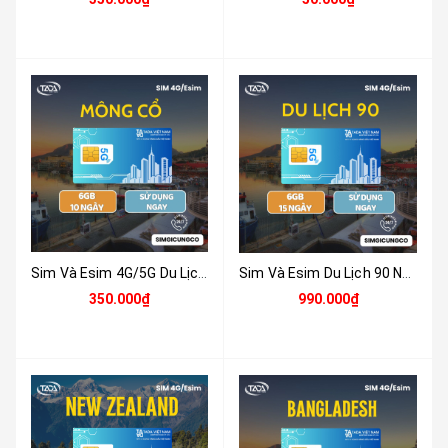
Sim Và Esim 4G/5G Du Lịch Mông Cổ ( Mongolia ) Tặng 6GB Tốc Độ Cao Sử Dụng Trong 10 Ngày - Nhận Tại Việt Nam
Sim Và Esim Du Lịch 90 Nước Tặng 6GB Tốc Độ Cao Sử Dụng Trong 15 Ngày - Nhận Tại Việt Nam
350.000₫
990.000₫