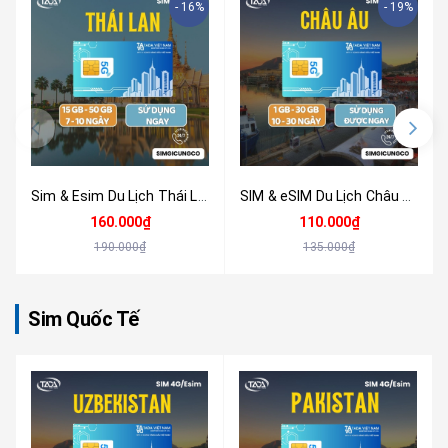
- 16%
- 19%
Sim & Esim Du Lịch Thái Lan 4G/5G - Nhận Tại Việt Nam
SIM & eSIM Du Lịch Châu Âu 4G/5G (33+ Quốc Gia) Tốc Độ Cao - Nhận Tại Việt Nam
160.000₫
110.000₫
190.000₫
135.000₫
Sim Quốc Tế