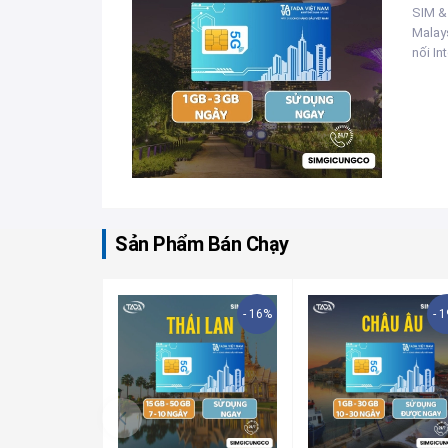
SIM &
Malays
nối Int
Sản Phẩm Bán Chạy
- 16%
- 