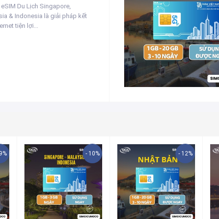
 eSIM Du Lịch Singapore,
ia & Indonesia là giải pháp kết
ernet tiện lợi...
19%
- 10%
- 12%