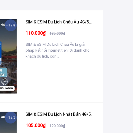
SIM & ESIM Du Lịch Châu Âu 4G/5G (33+ Quốc Gia) Tốc Độ Cao - Nhận Tại Việt Nam
- 19%
110.000₫
135.000₫
SIM & eSIM Du Lịch Châu Âu là giải
pháp kết nối Internet tiện lợi dành cho
khách du lịch, côn...
SIM & ESIM Du Lịch Nhật Bản 4G/5G - Nhận Tại Việt Nam
- 12%
105.000₫
120.000₫