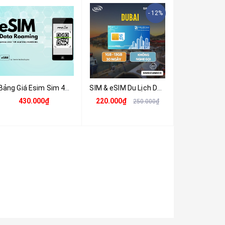
- 12%
Bảng Giá Esim Sim 4G Du Lịch Ấn Độ 6GB - 8 Ngày - Nhận Tại Việt Nam
SIM & eSIM Du Lịch Dubai (UAE) 4G/5G - Nhận Tại Việt Nam
430.000₫
220.000₫
250.000₫