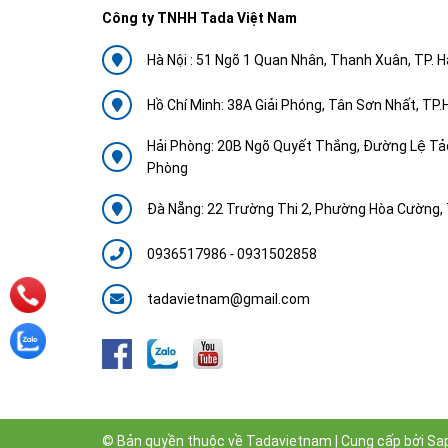
Công ty TNHH Tada Việt Nam
Hà Nội : 51 Ngõ 1 Quan Nhân, Thanh Xuân, TP. H
Hồ Chí Minh: 38A Giải Phóng, Tân Sơn Nhất, TP
Hải Phòng: 20B Ngõ Quyết Thắng, Đường Lệ Tảo
Phòng
Đà Nẵng: 22 Trường Thi 2, Phường Hòa Cường, 
0936517986
-
0931502858
tadavietnam@gmail.com
© Bản quyền thuộc về
Tadavietnam
|
Cung cấp bởi
Sa