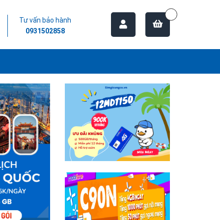
Tư vấn bảo hành
0931502858