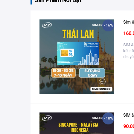
Sản Phẩm Nổi Bật
- 16%
160.
SIM &
kết nố
chuyến
- 10%
90.0