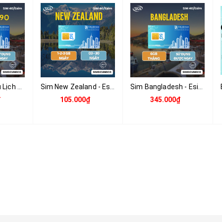
Sim Và Esim Du Lịch 90 Nước Tặng 6GB Tốc Độ Cao Sử Dụng Trong 15 Ngày - Nhận Tại Việt Nam
Sim New Zealand - Esim New Zealand - Sim Và Esim 4G , 5G New Zealand - Nhận Tại Việt Nam
Sim Bangladesh - Esim Bangladesh Và Esim 4G , 5G Bangladesh - Nhận Tại Việt Nam
₫
105.000₫
345.000₫