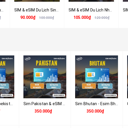
SIM & eSIM Du Lịch Châu Âu 4G/5G (33+ Quốc Gia) Tốc Độ Cao - Nhận Tại Việt Nam
SIM & eSIM Du Lịch Singapore - Malaysia - Indonesia - Nhận Tại Việt Nam
SIM & eSIM Du Lịch Nhật Bản 4G/5G - Nhận Tại Việt Nam
90.000₫
105.000₫
₫
100.000₫
120.000₫
Sim & eSim Uzbekistan 4G/5G | Du Lịch, Công Tác | Nhận Tại Việt Nam
Sim Pakistan & eSIM Pakistan 4G/5G | Du Lịch & Công Tác | Nhận Tại Việt Nam
Sim Bhutan - Esim Bhutan - Sim Và Esim 4G , 5G Bhutan Tặng 6GB Tốc Độ Cao Sử Dụng Trong 10 Ngày - Nhận Tại Việt Nam
₫
350.000₫
350.000₫