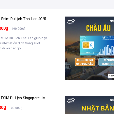
Sim & Esim Du Lịch Thái Lan 4G/5G - Nhận Tại Việt Nam
000₫
190.000₫
 eSIM Du Lịch Thái Lan giúp bạn
i Internet ổn định trong suốt
 đi với các gó...
SIM & ESIM Du Lịch Singapore - Malaysia - Indonesia - Nhận Tại Việt Nam
00₫
100.000₫