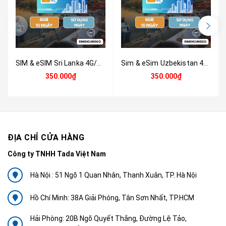
SIM & eSIM Sri Lanka 4G/5G – Du Lịch, Công Tác – Nhận SIM Tại Việt Nam
Sim & eSim Uzbekistan 4G/5G | Du Lịch, Công Tác | Nhận Tại Việt Nam
350.000₫
350.000₫
ĐỊA CHỈ CỬA HÀNG
Công ty TNHH Tada Việt Nam
Hà Nội : 51 Ngõ 1 Quan Nhân, Thanh Xuân, TP. Hà Nội
Hồ Chí Minh: 38A Giải Phóng, Tân Sơn Nhất, TP.HCM
Hải Phòng: 20B Ngõ Quyết Thắng, Đường Lệ Tảo,