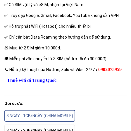
✅ Có SIM vật lý và eSIM, nhận tại Việt Nam.
✅ Truy cập Google, Gmail, Facebook, YouTube không cần VPN.
✅ Hỗ trợ phát WiFi (Hotspot) cho nhiều thiết bị.
✅ Chỉ cần bật Data Roaming theo hướng dẫn để sử dụng.
🎁 Mua từ 2 SIM giảm 10.000đ.
🚚 Miễn phí vận chuyển từ 3 SIM (hỗ trợ tối đa 30.000đ).
:
0902075959
📞 Hỗ trợ kỹ thuật qua Hotline, Zalo và Viber 24/7
-
Thuê wifi đi T
rung Quốc
Gói cước:
3 NGÀY - 1GB/NGÀY (CHINA MOBILE)
3 NGÀY - 2GB/NGÀY (CHINA MOBILE)