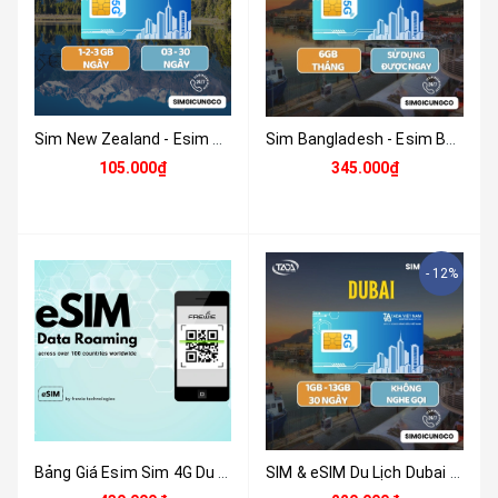
Sim New Zealand - Esim New Zealand - Sim Và Esim 4G , 5G New Zealand - Nhận Tại Việt Nam
Sim Bangladesh - Esim Bangladesh Và Esim 4G , 5G Bangladesh - Nhận Tại Việt Nam
105.000₫
345.000₫
- 12%
Bảng Giá Esim Sim 4G Du Lịch Ấn Độ 6GB - 8 Ngày - Nhận Tại Việt Nam
SIM & eSIM Du Lịch Dubai (UAE) 4G/5G - Nhận Tại Việt Nam