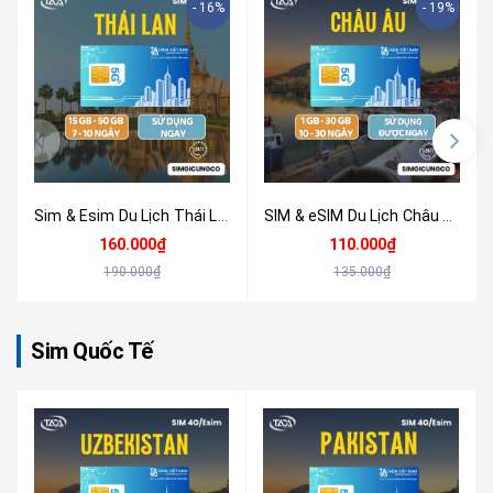
- 16%
- 19%
Sim & Esim Du Lịch Thái Lan 4G/5G - Nhận Tại Việt Nam
SIM & eSIM Du Lịch Châu Âu 4G/5G (33+ Quốc Gia) Tốc Độ Cao - Nhận Tại Việt Nam
160.000₫
110.000₫
190.000₫
135.000₫
Sim Quốc Tế