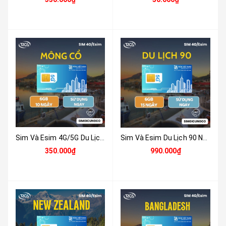
Sim Và Esim 4G/5G Du Lịch Mông Cổ ( Mongolia ) Tặng 6GB Tốc Độ Cao Sử Dụng Trong 10 Ngày - Nhận Tại Việt Nam
Sim Và Esim Du Lịch 90 Nước Tặng 6GB Tốc Độ Cao Sử Dụng Trong 15 Ngày - Nhận Tại Việt Nam
350.000₫
990.000₫