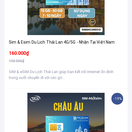
Sim & Esim Du Lịch Thái Lan 4G/5G - Nhận Tại Việt Nam
160.000₫
190.000₫
SIM & eSIM Du Lịch Thái Lan giúp bạn kết nối Internet ổn định
trong suốt chuyến đi với các gó...
- 19%