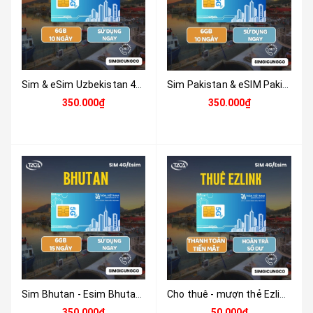
Sim & eSim Uzbekistan 4G/5G | Du Lịch, Công Tác | Nhận Tại Việt Nam
Sim Pakistan & eSIM Pakistan 4G/5G | Du Lịch & Công Tác | Nhận Tại Việt Nam
350.000₫
350.000₫
Sim Bhutan - Esim Bhutan - Sim Và Esim 4G , 5G Bhutan Tặng 6GB Tốc Độ Cao Sử Dụng Trong 10 Ngày - Nhận Tại Việt Nam
Cho thuê - mượn thẻ Ezlink nhận tại Việt Nam
350.000₫
50.000₫