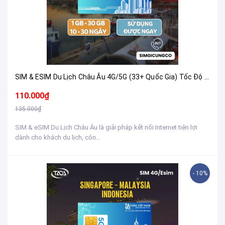
SIM & ESIM Du Lịch Châu Âu 4G/5G (33+ Quốc Gia) Tốc Độ Cao - Nhận Tại Việt Nam
110.000₫
135.000₫
SIM & eSIM Du Lịch Châu Âu là giải pháp kết nối Internet tiện lợi
dành cho khách du lịch, côn...
- 10%