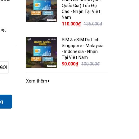
Quốc Gia) Tốc Độ
Cao - Nhận Tại Việt
Nam
110.000₫
135.000₫
áng
SIM & eSIM Du Lịch
Singapore - Malaysia
- Indonesia - Nhận
Tại Việt Nam
90.000₫
100.000₫
GỌI
Xem thêm
ng