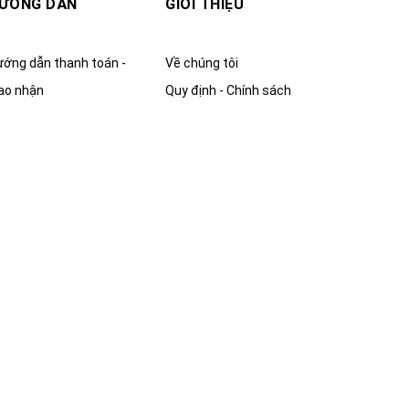
ƯỚNG DẪN
GIỚI THIỆU
ớng dẫn thanh toán -
Về chúng tôi
ao nhận
Quy định - Chính sách