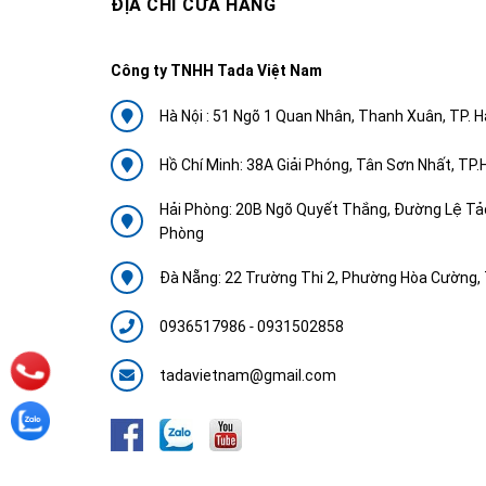
ĐỊA CHỈ CỬA HÀNG
Công ty TNHH Tada Việt Nam
Hà Nội : 51 Ngõ 1 Quan Nhân, Thanh Xuân, TP. H
Hồ Chí Minh: 38A Giải Phóng, Tân Sơn Nhất, TP
Hải Phòng: 20B Ngõ Quyết Thắng, Đường Lệ Tảo
Phòng
Đà Nẵng: 22 Trường Thi 2, Phường Hòa Cường, 
0936517986
-
0931502858
tadavietnam@gmail.com