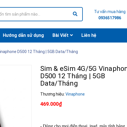
Tư vấn mua hàng
0936517986
Hướng dẫn sử dụng
Bài Viết
Liên hệ
inaphone D500 12 Tháng | 5GB Data/Tháng
Sim & eSim 4G/5G Vinapho
D500 12 Tháng | 5GB
Data/Tháng
Thương hiệu:
Vinaphone
469.000₫
- Dùng cho mọi điện thoại, ipad, máy tính bảng