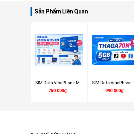
Sản Phẩm Liên Quan
SIM Data VinaPhone MultiSIM 12 Tháng 2GB/Ngày – SIM & eSIM 4G/5G Chính Hãng
750.000₫
990.000₫