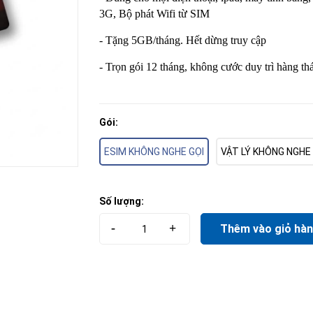
3G, Bộ phát Wifi từ SIM
- Tặng 5GB/tháng. Hết dừng truy cập
- Trọn gói 12 tháng, không cước duy trì hàng th
Gói:
ESIM KHÔNG NGHE GỌI
VẬT LÝ KHÔNG NGHE 
Số lượng:
-
+
Thêm vào giỏ hà