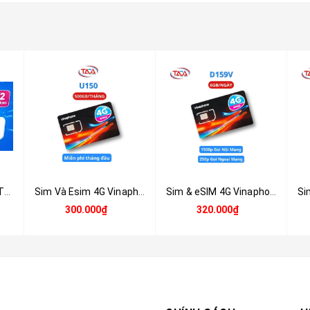
SIM Data VinaPhone THAGA70 12 Tháng – 5GB Data/Ngày, Miễn Phí YouTube, TikTok & FacebookSIM Data VinaPhone THAGA70 12 Tháng – 5GB Data/Ngày, Miễn Phí YouTube, TikTok & Facebook
Sim Và Esim 4G Vinaphone U150 - Tặng 500GB/tháng - Miễn phí tháng đầu
Sim & eSIM 4G Vinaphone D159V – 6GB/ngày, Miễn phí tháng đầu
300.000₫
320.000₫