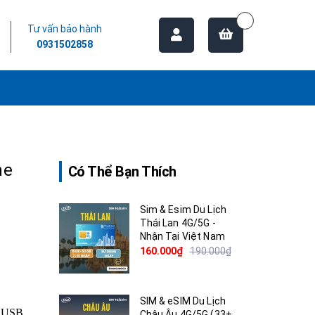
Tư vấn bảo hành
0931502858
ne
Có Thể Bạn Thích
Sim & Esim Du Lịch
Thái Lan 4G/5G -
Nhận Tại Việt Nam
160.000₫
190.000₫
SIM & eSIM Du Lịch
, USB
Châu Âu 4G/5G (33+