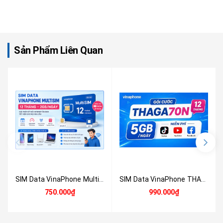
Sản Phẩm Liên Quan
SIM Data VinaPhone MultiSIM 12 Tháng 2GB/Ngày – SIM & eSIM 4G/5G Chính Hãng
SIM Data VinaPhone THAGA70 12 Tháng – 5GB Data/Ngày, Miễn Phí YouTube, TikTok & FacebookSIM Data VinaPhone THAGA70 12 Tháng – 5GB Data/Ngày, Miễn Phí YouTube, TikTok & Facebook
750.000₫
990.000₫