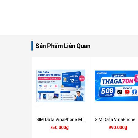
Sản Phẩm Liên Quan
SIM Data VinaPhone MultiSIM 12 Tháng 2GB/Ngày – SIM & eSIM 4G/5G Chính Hãng
750.000₫
990.000₫