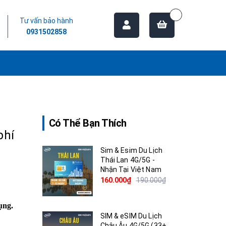
Tư vấn bảo hành
0931502858
Có Thể Bạn Thích
phí
Sim & Esim Du Lịch
Thái Lan 4G/5G -
Nhận Tại Việt Nam
160.000₫
190.000₫
ụng.
SIM & eSIM Du Lịch
Châu Âu 4G/5G (33+