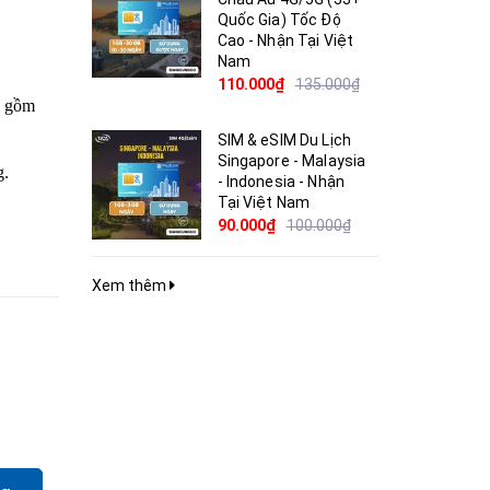
Quốc Gia) Tốc Độ
Cao - Nhận Tại Việt
Nam
110.000₫
135.000₫
o gồm
SIM & eSIM Du Lịch
Singapore - Malaysia
g.
- Indonesia - Nhận
Tại Việt Nam
90.000₫
100.000₫
Xem thêm