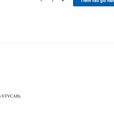
-
+
Thêm vào giỏ hà
gồm VTVCAB).