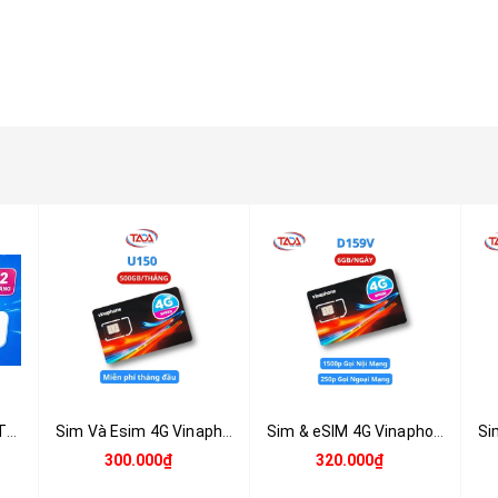
SIM Data VinaPhone THAGA70 12 Tháng – 5GB Data/Ngày, Miễn Phí YouTube, TikTok & FacebookSIM Data VinaPhone THAGA70 12 Tháng – 5GB Data/Ngày, Miễn Phí YouTube, TikTok & Facebook
Sim Và Esim 4G Vinaphone U150 - Tặng 500GB/tháng - Miễn phí tháng đầu
Sim & eSIM 4G Vinaphone D159V – 6GB/ngày, Miễn phí tháng đầu
300.000₫
320.000₫