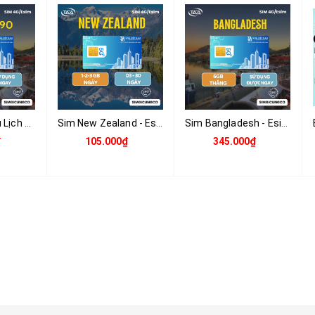
Sim Và Esim Du Lịch 90 Nước Tặng 6GB Tốc Độ Cao Sử Dụng Trong 15 Ngày - Nhận Tại Việt Nam
Sim New Zealand - Esim New Zealand - Sim Và Esim 4G , 5G New Zealand - Nhận Tại Việt Nam
Sim Bangladesh - Esim Bangladesh Và Esim 4G , 5G Bangladesh - Nhận Tại Việt Nam
₫
105.000₫
345.000₫