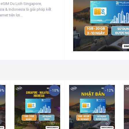
 eSIM Du Lịch Singapore,
ia & Indonesia là giải pháp kết
ernet tiện lợi...
19%
- 10%
- 12%