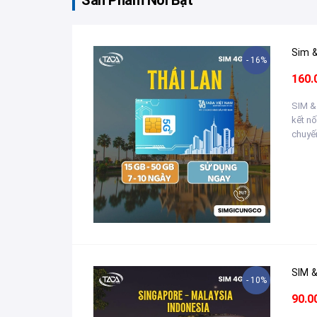
Sản Phẩm Nổi Bật
- 16%
160.
SIM &
kết nố
chuyến
- 10%
90.0