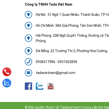
Công ty TNHH Tada Việt Nam
Hà Nội : 51 Ngõ 1 Quan Nhân, Thanh Xuân, TP. H
Hồ Chí Minh: 38A Giải Phóng, Tân Sơn Nhất, TP
Hải Phòng: 20B Ngõ Quyết Thắng, Đường Lệ Tảo
Phòng
Đà Nẵng: 22 Trường Thi 2, Phường Hòa Cường, 
0936517986
-
0931502858
tadavietnam@gmail.com
© Bản quyền thuộc về
Tadavietnam
|
Cung cấp bởi
Sa