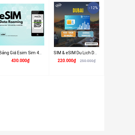
- 12%
Bảng Giá Esim Sim 4G Du Lịch Ấn Độ 6GB - 8 Ngày - Nhận Tại Việt Nam
SIM & eSIM Du Lịch Dubai (UAE) 4G/5G - Nhận Tại Việt Nam
430.000₫
220.000₫
250.000₫