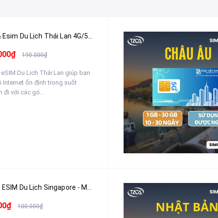
Sim & Esim Du Lịch Thái Lan 4G/5G - Nhận Tại Việt Nam
000₫
190.000₫
 eSIM Du Lịch Thái Lan giúp bạn
i Internet ổn định trong suốt
 đi với các gó...
SIM & ESIM Du Lịch Singapore - Malaysia - Indonesia - Nhận Tại Việt Nam
00₫
100.000₫