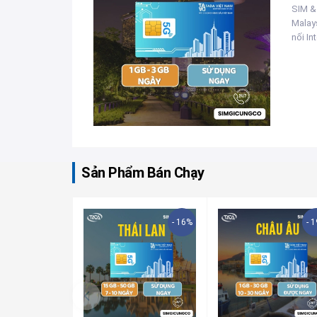
SIM &
Malays
nối Int
Sản Phẩm Bán Chạy
- 16%
- 