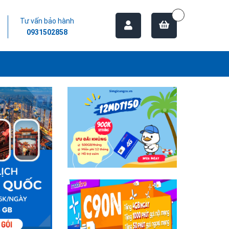
Tư vấn bảo hành
0931502858