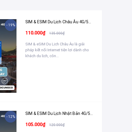
SIM & ESIM Du Lịch Châu Âu 4G/5G (33+ Quốc Gia) Tốc Độ Cao - Nhận Tại Việt Nam
- 19%
110.000₫
135.000₫
SIM & eSIM Du Lịch Châu Âu là giải
pháp kết nối Internet tiện lợi dành cho
khách du lịch, côn...
SIM & ESIM Du Lịch Nhật Bản 4G/5G - Nhận Tại Việt Nam
- 12%
105.000₫
120.000₫