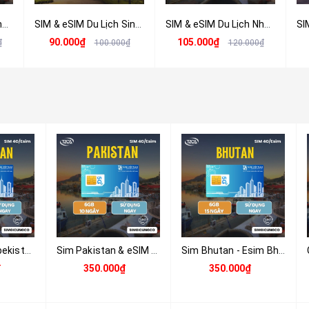
SIM & eSIM Du Lịch Châu Âu 4G/5G (33+ Quốc Gia) Tốc Độ Cao - Nhận Tại Việt Nam
SIM & eSIM Du Lịch Singapore - Malaysia - Indonesia - Nhận Tại Việt Nam
SIM & eSIM Du Lịch Nhật Bản 4G/5G - Nhận Tại Việt Nam
90.000₫
105.000₫
₫
100.000₫
120.000₫
Sim & eSim Uzbekistan 4G/5G | Du Lịch, Công Tác | Nhận Tại Việt Nam
Sim Pakistan & eSIM Pakistan 4G/5G | Du Lịch & Công Tác | Nhận Tại Việt Nam
Sim Bhutan - Esim Bhutan - Sim Và Esim 4G , 5G Bhutan Tặng 6GB Tốc Độ Cao Sử Dụng Trong 10 Ngày - Nhận Tại Việt Nam
₫
350.000₫
350.000₫